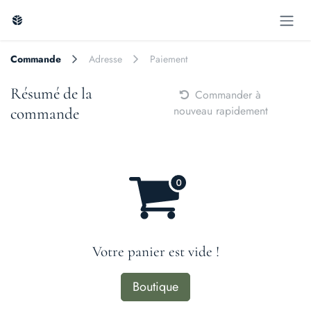
Se rendre au contenu
Commande
Adresse
Paiement
Résumé de la
Commander à
nouveau rapidement
commande
Votre panier est vide !
Boutique