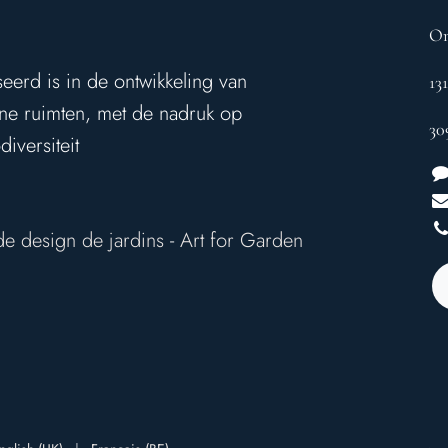
On
seerd is in de ontwikkeling van
13
ene ruimten, met de nadruk op
30
iversiteit
de design de jardins
-
Art for Garden