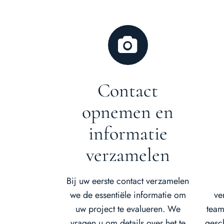
Contact
opnemen en
informatie
verzamelen
Bij uw eerste contact verzamelen
we de essentiële informatie om
ve
uw project te evalueren. We
team
vragen u om details over het te
gesc