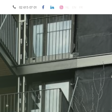
ak
NL
EN
FR
02 615 07 01