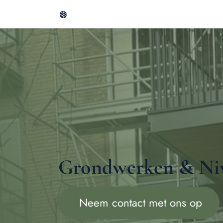
Overslaan naar inhoud
Startpagina
Design & plans
Uitvo
Grondwerken & Niv
Neem contact met ons op