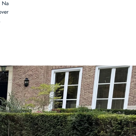
. Na
over
.