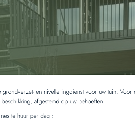
e grondverzet- en nivelleringdienst voor uw tuin. Voor e
er beschikking, afgestemd op uw behoeften.
nes te huur per dag :