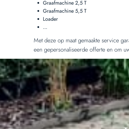
Graafmachine 2,5 T
Graafmachine 5,5 T
Loader
...
Met deze op maat gemaakte service gara
een gepersonaliseerde offerte en om u