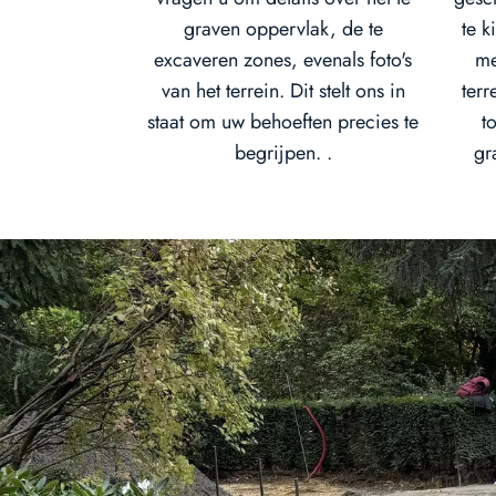
graven oppervlak, de te
te 
excaveren zones, evenals foto's
me
van het terrein. Dit stelt ons in
terr
staat om uw behoeften precies te
t
begrijpen. .
gr