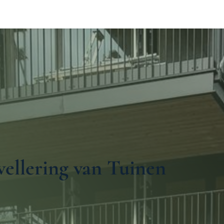
ering
Tuinonderhoud
Over ons
Boek uw afspra
ellering van Tuinen